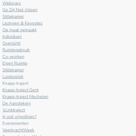
Webinars
Ge Zijt Niet Alleen
Stiltekamer
Lezingen & Keynotes
Op maat gemaakt
Individuen
Overzicht
Ruimtegebruik
Co-worken
Eigen Ruimte
Stiltekamer
Luisterplek
Knapp-traject
Knapp-traject Gent
Knapp-traject Mechelen
De Aanstekerij
‘kLinktraject
Jij ook vrijwilliger?
Evenementen
VeerkrachtWeek