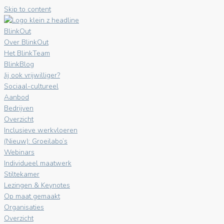
Skip to content
BlinkOut
Over BlinkOut
Het BlinkTeam
BlinkBlog
Jij ook vrijwilliger?
Sociaal-cultureel
Aanbod
Bedrijven
Overzicht
Inclusieve werkvloeren
(Nieuw): Groeilabo’s
Webinars
Individueel maatwerk
Stiltekamer
Lezingen & Keynotes
Op maat gemaakt
Organisaties
Overzicht