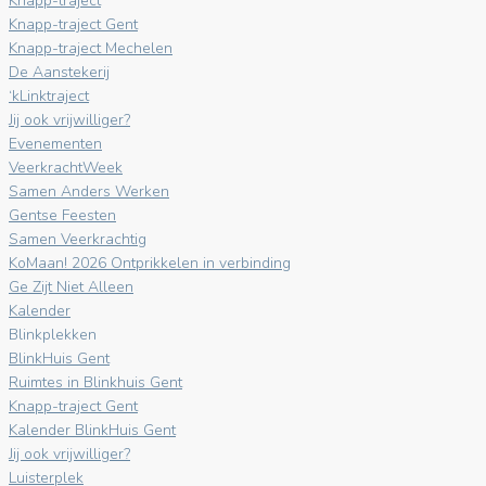
Knapp-traject
Knapp-traject Gent
Knapp-traject Mechelen
De Aanstekerij
‘kLinktraject
Jij ook vrijwilliger?
Evenementen
VeerkrachtWeek
Samen Anders Werken
Gentse Feesten
Samen Veerkrachtig
KoMaan! 2026 Ontprikkelen in verbinding
Ge Zijt Niet Alleen
Kalender
Blinkplekken
BlinkHuis Gent
Ruimtes in Blinkhuis Gent
Knapp-traject Gent
Kalender BlinkHuis Gent
Jij ook vrijwilliger?
Luisterplek