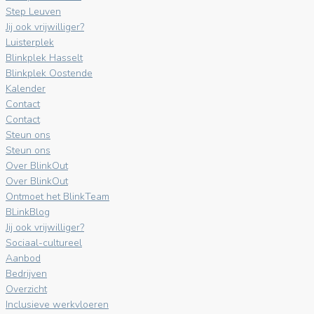
Step Leuven
Jij ook vrijwilliger?
Luisterplek
Blinkplek Hasselt
Blinkplek Oostende
Kalender
Contact
Contact
Steun ons
Steun ons
Over BlinkOut
Over BlinkOut
Ontmoet het BlinkTeam
BLinkBlog
Jij ook vrijwilliger?
Sociaal-cultureel
Aanbod
Bedrijven
Overzicht
Inclusieve werkvloeren