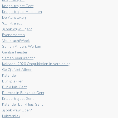
Knapp-traject
Knapp-traject Gent
Knapp-traject Mechelen
De Aanstekerij
‘kLinktraject
Jij ook vrijwilliger?
Evenementen
VeerkrachtWeek
Samen Anders Werken
Gentse Feesten
Samen Veerkrachtig
KoMaan! 2026 Ontprikkelen in verbinding
Ge Zijt Niet Alleen
Kalender
Blinkplekken
BlinkHuis Gent
Ruimtes in Blinkhuis Gent
Knapp-traject Gent
Kalender BlinkHuis Gent
Jij ook vrijwilliger?
Luisterplek