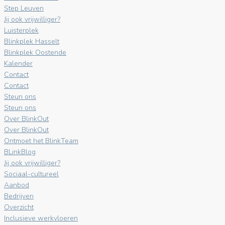
Step Leuven
Jij ook vrijwilliger?
Luisterplek
Blinkplek Hasselt
Blinkplek Oostende
Kalender
Contact
Contact
Steun ons
Steun ons
Over BlinkOut
Over BlinkOut
Ontmoet het BlinkTeam
BLinkBlog
Jij ook vrijwilliger?
Sociaal-cultureel
Aanbod
Bedrijven
Overzicht
Inclusieve werkvloeren