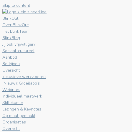
Skip to content
BlinkOut
Over BlinkOut
Het BlinkTeam
BlinkBlog
Jij ook vrijwilliger?
Sociaal-cultureel
Aanbod
Bedrijven
Overzicht
Inclusieve werkvloeren
(Nieuw): Groeilabo’s
Webinars
Individueel maatwerk
Stiltekamer
Lezingen & Keynotes
Op maat gemaakt
Organisaties
Overzicht