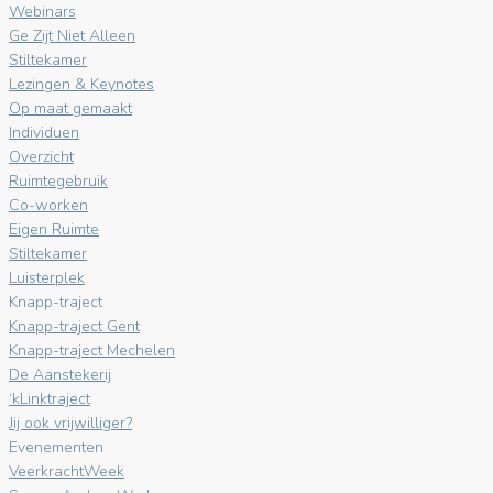
Webinars
Ge Zijt Niet Alleen
Stiltekamer
Lezingen & Keynotes
Op maat gemaakt
Individuen
Overzicht
Ruimtegebruik
Co-worken
Eigen Ruimte
Stiltekamer
Luisterplek
Knapp-traject
Knapp-traject Gent
Knapp-traject Mechelen
De Aanstekerij
‘kLinktraject
Jij ook vrijwilliger?
Evenementen
VeerkrachtWeek