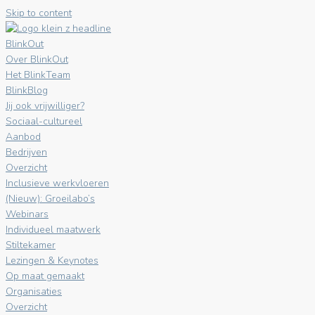
Skip to content
BlinkOut
Over BlinkOut
Het BlinkTeam
BlinkBlog
Jij ook vrijwilliger?
Sociaal-cultureel
Aanbod
Bedrijven
Overzicht
Inclusieve werkvloeren
(Nieuw): Groeilabo’s
Webinars
Individueel maatwerk
Stiltekamer
Lezingen & Keynotes
Op maat gemaakt
Organisaties
Overzicht