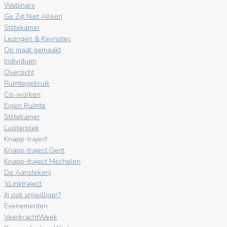
Webinars
Ge Zijt Niet Alleen
Stiltekamer
Lezingen & Keynotes
Op maat gemaakt
Individuen
Overzicht
Ruimtegebruik
Co-worken
Eigen Ruimte
Stiltekamer
Luisterplek
Knapp-traject
Knapp-traject Gent
Knapp-traject Mechelen
De Aanstekerij
‘kLinktraject
Jij ook vrijwilliger?
Evenementen
VeerkrachtWeek