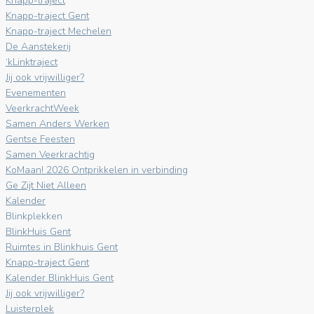
Knapp-traject
Knapp-traject Gent
Knapp-traject Mechelen
De Aanstekerij
‘kLinktraject
Jij ook vrijwilliger?
Evenementen
VeerkrachtWeek
Samen Anders Werken
Gentse Feesten
Samen Veerkrachtig
KoMaan! 2026 Ontprikkelen in verbinding
Ge Zijt Niet Alleen
Kalender
Blinkplekken
BlinkHuis Gent
Ruimtes in Blinkhuis Gent
Knapp-traject Gent
Kalender BlinkHuis Gent
Jij ook vrijwilliger?
Luisterplek