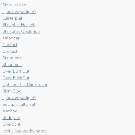
Step Leuven
Jij ook vrijwilliger?
Luisterplek
Blinkplek Hasselt
Blinkplek Oostende
Kalender
Contact
Contact
Steun ons
Steun ons
Over BlinkOut
Over BlinkOut
Ontmoet het BlinkTeam
BLinkBlog
Jij ook vrijwilliger?
Sociaal-cultureel
Aanbod
Bedrijven
Overzicht
Inclusieve werkvloeren