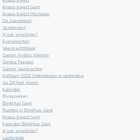
Knapp-traject
Knapp-traject Gent
Knapp-traject Mechelen
De Aanstekerij
‘kLinktraject
Jij ook vrijwilliger?
Evenementen
VeerkrachtWeek
Samen Anders Werken
Gentse Feesten
Samen Veerkrachtig
KoMaan! 2026 Ontprikkelen in verbinding
Ge Zijt Niet Alleen
Kalender
Blinkplekken
BlinkHuis Gent
Ruimtes in Blinkhuis Gent
Knapp-traject Gent
Kalender BlinkHuis Gent
Jij ook vrijwilliger?
Luisterplek