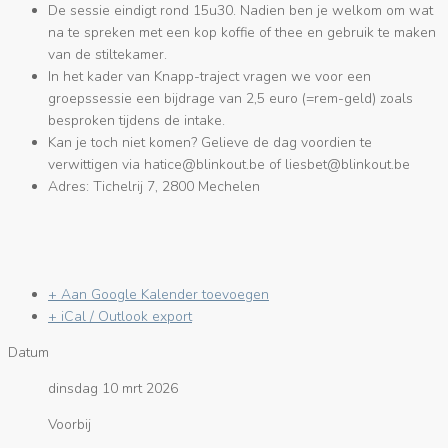
De sessie eindigt rond 15u30. Nadien ben je welkom om wat
na te spreken met een kop koffie of thee en gebruik te maken
van de stiltekamer.
In het kader van Knapp-traject vragen we voor een
groepssessie een bijdrage van 2,5 euro (=rem-geld) zoals
besproken tijdens de intake.
Kan je toch niet komen? Gelieve de dag voordien te
verwittigen via
eb.tuoknilb@ecitah
of
eb.tuoknilb@tebseil
Adres: Tichelrij 7, 2800 Mechelen
+ Aan Google Kalender toevoegen
+ iCal / Outlook export
Datum
dinsdag 10 mrt 2026
Voorbij