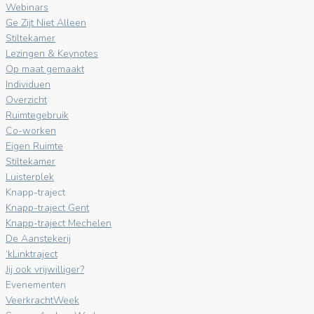
Webinars
Ge Zijt Niet Alleen
Stiltekamer
Lezingen & Keynotes
Op maat gemaakt
Individuen
Overzicht
Ruimtegebruik
Co-worken
Eigen Ruimte
Stiltekamer
Luisterplek
Knapp-traject
Knapp-traject Gent
Knapp-traject Mechelen
De Aanstekerij
‘kLinktraject
Jij ook vrijwilliger?
Evenementen
VeerkrachtWeek