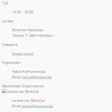
Tijd
13:30 - 15:30
Locatie
BlinkHuis Mechelen
Tichelrij 7, 2800 Mechelen
Categorie
Knapp-traject
Organisator
Hatice Kahramanoglu
Email
eb.tuoknilb@ecitah
Bijkomende Organisatoren
Liesbet van BlinkOut
Email
eb.tuoknilb@tebseil