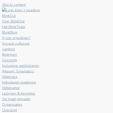
Skip to content
BlinkOut
Over BlinkOut
Het BlinkTeam
BlinkBlog
Jij ook vrijwilliger?
Sociaal-cultureel
Aanbod
Bedrijven
Overzicht
Inclusieve werkvloeren
(Nieuw): Groeilabo’s
Webinars
Individueel maatwerk
Stiltekamer
Lezingen & Keynotes
Op maat gemaakt
Organisaties
Overzicht