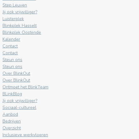
Step Leuven
Jij ook vrijwilliger?
Luisterplek
Blinkplek Hasselt
Blinkplek Oostende
Kalender
Contact
Contact
Steun ons
Steun ons
Over BlinkOut
Over BlinkOut
Ontmoet het BlinkTeam
BLinkBlog
Jij ook vrijwilliger?
Sociaal-cultureel
Aanbod
Bedrijven
Overzicht
Inclusieve werkvloeren