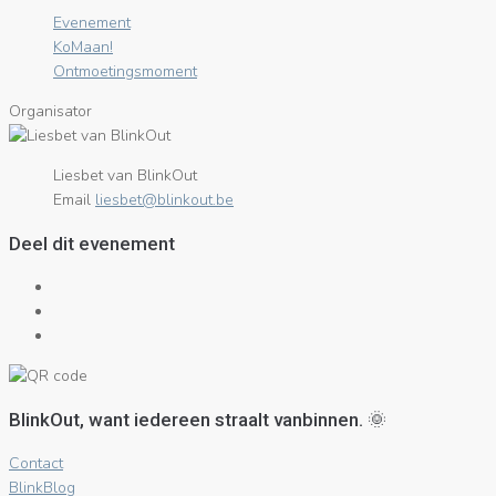
Evenement
KoMaan!
Ontmoetingsmoment
Organisator
Liesbet van BlinkOut
Email
eb.tuoknilb@tebseil
Deel dit evenement
BlinkOut, want iedereen straalt vanbinnen. 🌞
Contact
BlinkBlog