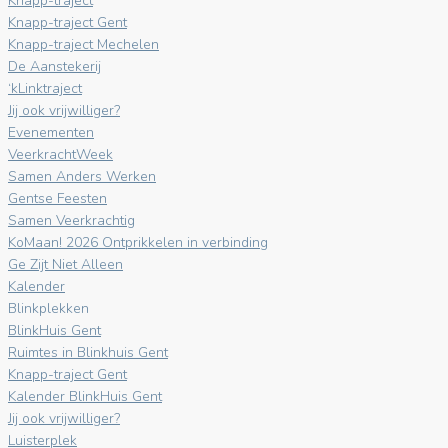
Knapp-traject
Knapp-traject Gent
Knapp-traject Mechelen
De Aanstekerij
‘kLinktraject
Jij ook vrijwilliger?
Evenementen
VeerkrachtWeek
Samen Anders Werken
Gentse Feesten
Samen Veerkrachtig
KoMaan! 2026 Ontprikkelen in verbinding
Ge Zijt Niet Alleen
Kalender
Blinkplekken
BlinkHuis Gent
Ruimtes in Blinkhuis Gent
Knapp-traject Gent
Kalender BlinkHuis Gent
Jij ook vrijwilliger?
Luisterplek