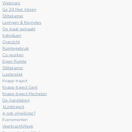
Webinars
Ge Zijt Niet Alleen
Stiltekamer
Lezingen & Keynotes
Op maat gemaakt
Individuen
Overzicht
Ruimtegebruik
Co-worken
Eigen Ruimte
Stiltekamer
Luisterplek
Knapp-traject
Knapp-traject Gent
Knapp-traject Mechelen
De Aanstekerij
‘kLinktraject
Jij ook vrijwilliger?
Evenementen
VeerkrachtWeek