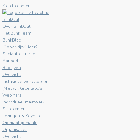
Skip to content
BlinkOut
Over BlinkOut
Het BlinkTeam
BlinkBlog
Jij ook vrijwilliger?
Sociaal-cultureel
Aanbod
Bedrijven
Overzicht
Inclusieve werkvloeren
(Nieuw): Groeilabo’s
Webinars
Individueel maatwerk
Stiltekamer
Lezingen & Keynotes
Op maat gemaakt
Organisaties
Overzicht