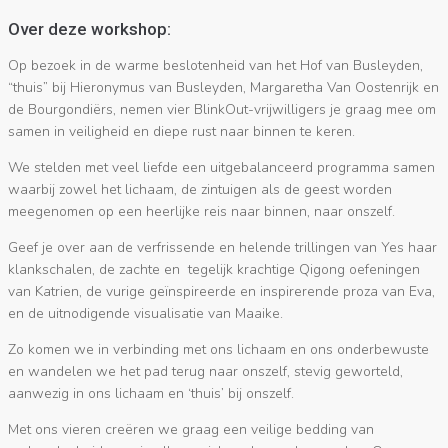
Over deze workshop:
Op bezoek in de warme beslotenheid van het Hof van Busleyden,
“thuis” bij Hieronymus van Busleyden, Margaretha Van Oostenrijk en
de Bourgondiërs, nemen vier BlinkOut-vrijwilligers je graag mee om
samen in veiligheid en diepe rust naar binnen te keren.
We stelden met veel liefde een uitgebalanceerd programma samen
waarbij zowel het lichaam, de zintuigen als de geest worden
meegenomen op een heerlijke reis naar binnen, naar onszelf.
Geef je over aan de verfrissende en helende trillingen van Yes haar
klankschalen, de zachte en tegelijk krachtige Qigong oefeningen
van Katrien, de vurige geïnspireerde en inspirerende proza van Eva,
en de uitnodigende visualisatie van Maaike.
Zo komen we in verbinding met ons lichaam en ons onderbewuste
en wandelen we het pad terug naar onszelf, stevig geworteld,
aanwezig in ons lichaam en ‘thuis’ bij onszelf.
Met ons vieren creëren we graag een veilige bedding van