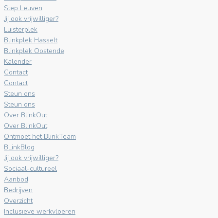
Step Leuven
Jij ook vrijwilliger?
Luisterplek
Blinkplek Hasselt
Blinkplek Oostende
Kalender
Contact
Contact
Steun ons
Steun ons
Over BlinkOut
Over BlinkOut
Ontmoet het BlinkTeam
BLinkBlog
Jij ook vrijwilliger?
Sociaal-cultureel
Aanbod
Bedrijven
Overzicht
Inclusieve werkvloeren