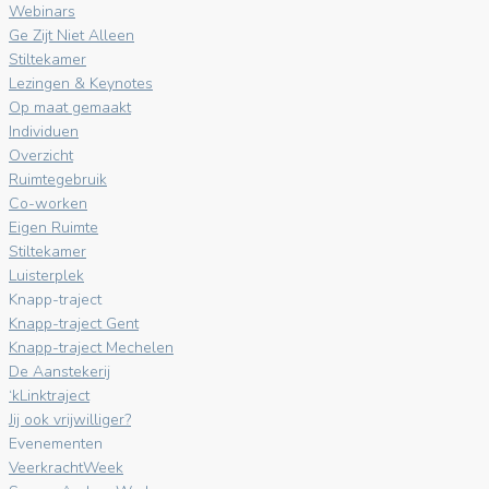
Webinars
Ge Zijt Niet Alleen
Stiltekamer
Lezingen & Keynotes
Op maat gemaakt
Individuen
Overzicht
Ruimtegebruik
Co-worken
Eigen Ruimte
Stiltekamer
Luisterplek
Knapp-traject
Knapp-traject Gent
Knapp-traject Mechelen
De Aanstekerij
‘kLinktraject
Jij ook vrijwilliger?
Evenementen
VeerkrachtWeek