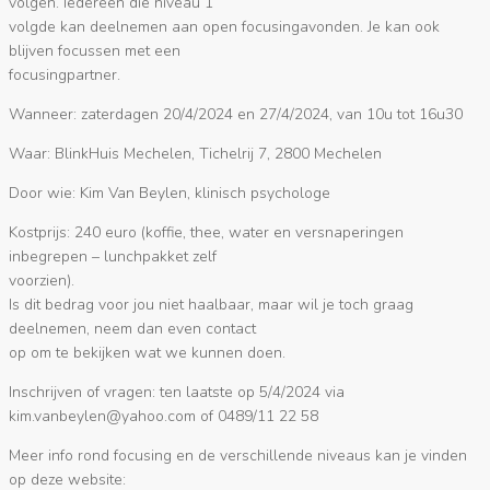
volgen. Iedereen die niveau 1
volgde kan deelnemen aan open focusingavonden. Je kan ook
blijven focussen met een
focusingpartner.
Wanneer: zaterdagen 20/4/2024 en 27/4/2024, van 10u tot 16u30
Waar: BlinkHuis Mechelen, Tichelrij 7, 2800 Mechelen
Door wie: Kim Van Beylen, klinisch psychologe
Kostprijs: 240 euro (koffie, thee, water en versnaperingen
inbegrepen – lunchpakket zelf
voorzien).
Is dit bedrag voor jou niet haalbaar, maar wil je toch graag
deelnemen, neem dan even contact
op om te bekijken wat we kunnen doen.
Inschrijven of vragen: ten laatste op 5/4/2024 via
moc.oohay@nelyebnav.mik
of 0489/11 22 58
Meer info rond focusing en de verschillende niveaus kan je vinden
op deze website: