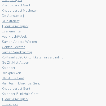
Knapp-traject
Knapp-traject Gent
Knapp-traject Mechelen
De Aanstekerij
‘kLinktraject
Jij ook vrijwilliger?
Evenementen
VeerkrachtWeek
Samen Anders Werken
Gentse Feesten
Samen Veerkrachtig
KoMaan! 2026 Ontprikkelen in verbinding
Ge Zijt Niet Alleen
Kalender
Blinkplekken
BlinkHuis Gent
Ruimtes in Blinkhuis Gent
Knapp-traject Gent
Kalender BlinkHuis Gent
Jij ook vrijwilliger?
Luisterplek