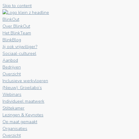
Skip to content
BlinkOut
Over BlinkOut
Het BlinkTeam
BlinkBlog
Jij ook vrijwilliger?
Sociaal-cultureel
Aanbod
Bedrijven
Overzicht
Inclusieve werkvloeren
(Nieuw): Groeilabo’s
Webinars
Individueel maatwerk
Stiltekamer
Lezingen & Keynotes
Op maat gemaakt
Organisaties
Overzicht