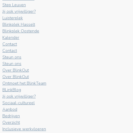
Step Leuven
Jij ook vrijwilliger?
Luisterplek
Blinkplek Hasselt
Blinkplek Oostende
Kalender
Contact
Contact
Steun ons
Steun ons
Over BlinkOut
Over BlinkOut
Ontmoet het BlinkTeam
BLinkBlog
Jij ook vrijwilliger?
Sociaal-cultureel
Aanbod
Bedrijven
Overzicht
Inclusieve werkvloeren